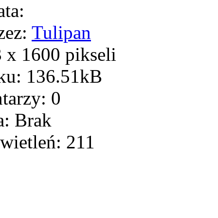
ta:
zez:
Tulipan
x 1600 pikseli
ku: 136.51kB
arzy: 0
: Brak
wietleń: 211