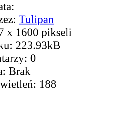
ta:
zez:
Tulipan
 x 1600 pikseli
ku: 223.93kB
arzy: 0
: Brak
wietleń: 188