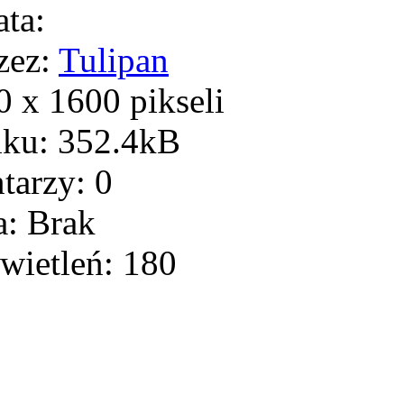
ta:
zez:
Tulipan
 x 1600 pikseli
iku: 352.4kB
arzy: 0
: Brak
wietleń: 180