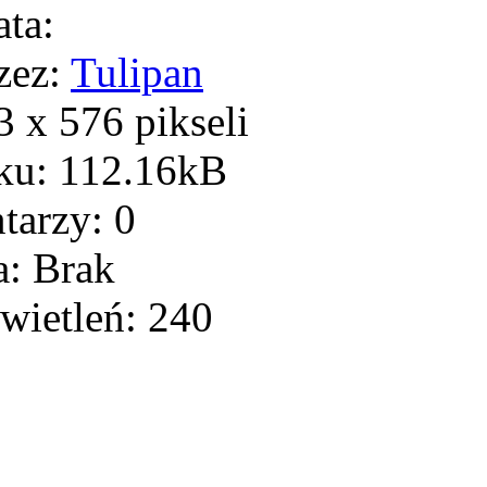
ta:
zez:
Tulipan
 x 576 pikseli
ku: 112.16kB
arzy: 0
: Brak
wietleń: 240