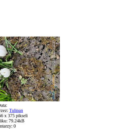
ata:
rzez:
Tulipan
6 x 375 pikseli
liku: 79.24kB
tarzy: 0